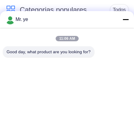
Categorias populares
Todos
Mr. ye
Fechaduras
Fechadura digital
eletrônicas
11:06 AM
Good day, what product are you looking for?
Fechadura da porta
Fechadura da porta
do reconhecimento
da câmera
de cara
fechadura da porta
Fechadura da porta
automática
de Bluetooth
fechadura da porta do
Fechadura de código
cartão chave