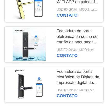
WiFi APP do painel da
largura eletrônica das
POLÍTICA
USD 60-89/Unit MOQ:1 parte
fechaduras da porta
CONTATO
DE
38mm
PRIVACIDADE
Fechadura da porta
eletrônica da senha do
cartão da segurança
MF1 impermeável
USD 79-99/Unit MOQ:1set
CONTATO
Fechadura da porta
eletrônica de Digitas da
impressão digital de
WiFi Bluetooth
USD 69-89/Unit MOQ:1set
inteligente para a
CONTATO
residência