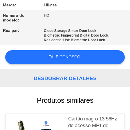
CONTROLE
Marca:
Liliwise
DA
Número do
H2
QUALIDADE
modelo:
Realçar:
,
Cloud Storage Smart Door Lock
,
Biometric Fingerprint Digital Door Lock
CONTACTE-
Residential Use Biometric Door Lock
NOS
FALE CONOSCO!
NOTÍCIA
DESDOBRAR DETALHES
NEWS
Produtos similares
MAPA
DO
Cartão magro 13.56Hz
SITE
do acesso MF1 de