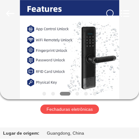
Light
Source
Electronics
Technology
Limited.
All
Rights
Reserved.
CASA
PRODUTOS
SOBRE
NÓS
EXCURSÃO
DA
Fechaduras eletrônicas
FÁBRICA
Lugar de origem:
Guangdong, China