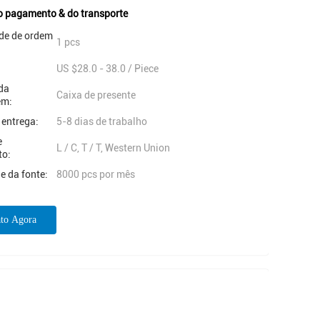
o pagamento & do transporte
de de ordem
1 pcs
US $28.0 - 38.0 / Piece
da
Caixa de presente
em:
 entrega:
5-8 dias de trabalho
e
L / C, T / T, Western Union
to:
e da fonte:
8000 pcs por mês
to Agora