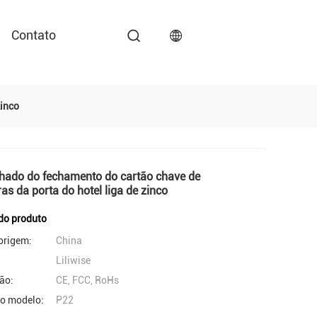
Contato
inco
chado do fechamento do cartão chave de
as da porta do hotel liga de zinco
do produto
origem:
China
Liliwise
ção:
CE, FCC, RoHs
o modelo:
P22