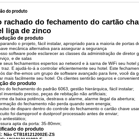
ção do produto
o rachado do fechamento do cartão cha
l liga de zinco
rodução de produto
parando o projeto, fácil instalar, apropriado para a maioria de portas d
ave mecânica alternativa para assegurar a segurança
sso software pode esclarecer as classes da administração de diretor g
rviço, e de salas
e seus fechamentos espertos ao netword e à sarna de WiFi seu hotel 
 traz. E ajudá-lo-á a controlar eficientemente seu hotel. Este fechame
 Nós dar-lhe-emos um grupo de software avançado para livre, você da 
ar mais facilmente seu hotel. Os clientes sentirão seguros e convenie
ção do produto
ndro do fechamento do padrão 6063, gestão hierárquica, fácil instalar;
el inventado preciso, peças de rebitação não artificiais;
arme da baixa potência, destrava o alarme, alarme ilegal da abertura;
nformação do fechamento não perda quando sem energia;
pulso de disparo dentro do controle do fechamento o cartão chave us
rcuito foi dampproof e dustproof processado antes de enviar;
o antiestático;
essura apta da porta: 35-80mm;
tificado do produto
: Não CTB181212002E-ZS