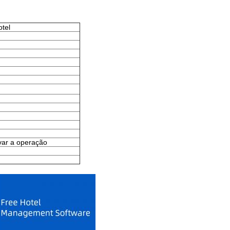
tel
var a operação