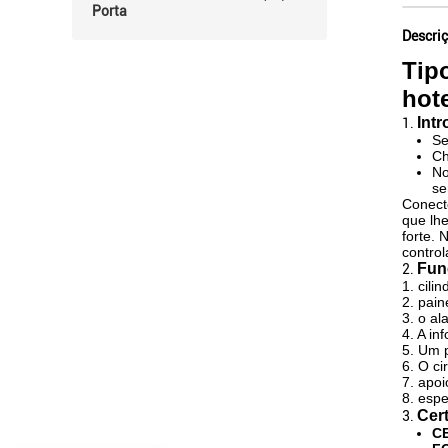
Porta
Descri
Tip
hote
Int
1.
Se
Ch
No
se
Conect
que lhe
forte.
control
Fun
2.
1. cili
2. pain
3. o al
4. A i
5. Um 
6. O ci
7. apoi
8. esp
Cer
3.
CE