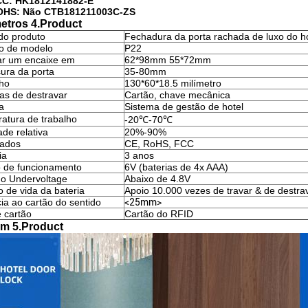
C: HK1812141882-E
OHS: Não CTB181211003C-ZS
etros 4.Product
o produto
Fechadura da porta rachada de luxo do ho
o de modelo
P22
ar um encaixe em
62*98mm 55*72mm
ura da porta
35-80mm
ho
130*60*18.5 milímetro
as de destravar
Cartão, chave mecânica
a
Sistema de gestão de hotel
atura de trabalho
-20℃-70℃
de relativa
20%-90%
cados
CE, RoHS, FCC
ia
3 anos
 de funcionamento
6V (baterias de 4x AAA)
do Undervoltage
Abaixo de 4.8V
o de vida da bateria
Apoio 10.000 vezes de travar & de destra
ia ao cartão do sentido
<25mm>
e cartão
Cartão do RFID
m 5.Product