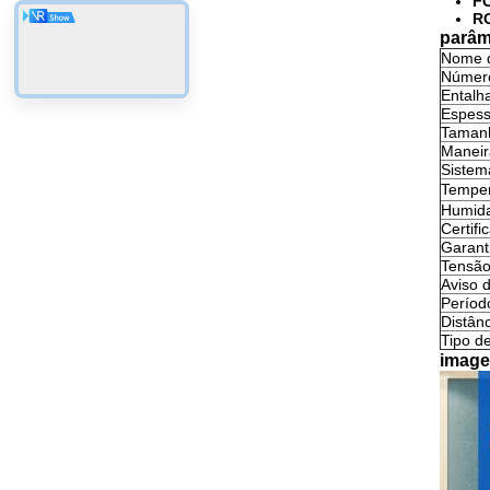
FC
R
parâm
Nome d
Númer
Entalh
Espess
Taman
Maneir
Sistem
Temper
Humida
Certifi
Garant
Tensão
Aviso 
Períod
Distânc
Tipo d
image