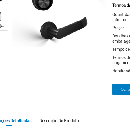
Termos d
Quantida
mínima:
Preço:
Detalhes 
embalag
Tempo de
Termos d
pagamen
Habilidad
Conta
ações Detalhadas
Descrição Do Produto