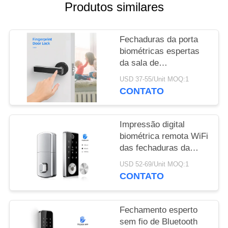
Produtos similares
POLÍTICA
DE
Fechaduras da porta
PRIVACIDADE
biométricas espertas
da sala de
Thumbprint/fechamento
USD 37-55/Unit MOQ:1
preto dianteiro
CONTATO
eletrônico do puxador
da porta
Impressão digital
biométrica remota WiFi
das fechaduras da
porta automáticas
USD 52-69/Unit MOQ:1
pretas da sala liga de
CONTATO
zinco
Fechamento esperto
sem fio de Bluetooth