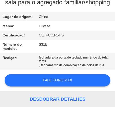
CONTROLE
sala para o agregado familiar/shopping
DA
Lugar de origem:
China
QUALIDADE
Marca:
Liliwise
CONTACTE-
Certificação:
CE, FCC,RoHS
NOS
Número do
S31B
modelo:
NOTÍCIA
Realçar:
fechadura da porta do teclado numérico do tela
táctil
,
fechamento de combinação da porta da rua
NEWS
FALE CONOSCO!
MAPA
DO
DESDOBRAR DETALHES
SITE