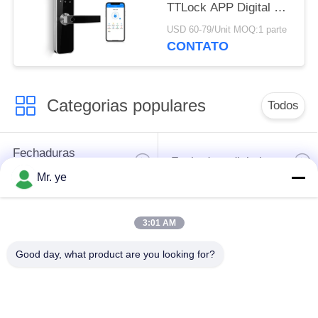
TTLock APP Digital da
impressão digital
USD 60-79/Unit MOQ:1 parte
inteligente da
CONTATO
segurança das
fechaduras da porta da
sala
Categorias populares
Todos
Fechaduras
Fechadura digital
eletrônicas
Mr. ye
Fechadura da porta
Fechadura da porta
3:01 AM
do reconhecimento
da câmera
de cara
Good day, what product are you looking for?
fechadura da porta
Fechadura da porta
automática
de Bluetooth