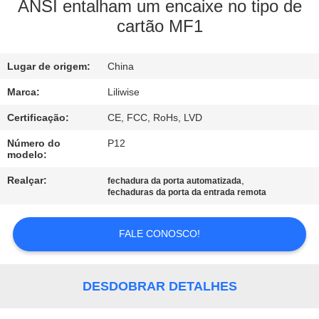
CONTROLE
ANSI entalham um encaixe no tipo de
cartão MF1
DA
QUALIDADE
Lugar de origem:
China
CONTACTE-
Marca:
Liliwise
NOS
Certificação:
CE, FCC, RoHs, LVD
Número do
P12
modelo:
NOTÍCIA
Realçar:
,
fechadura da porta automatizada
fechaduras da porta da entrada remota
NEWS
FALE CONOSCO!
MAPA
DO
DESDOBRAR DETALHES
SITE