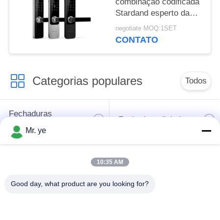
combinação codificada
Stardand esperto da
segurança do roubo
negotiate MOQ:1SET
bonde entalha um
CONTATO
encaixe no controle do
APP
Categorias populares
Todos
Fechaduras
Fechadura digital
eletrônicas
Mr. ye
Fechadura da porta
Fechadura da porta
10:35 AM
do reconhecimento
da câmera
de cara
Good day, what product are you looking for?
fechadura da porta
Fechadura da porta
automática
de Bluetooth