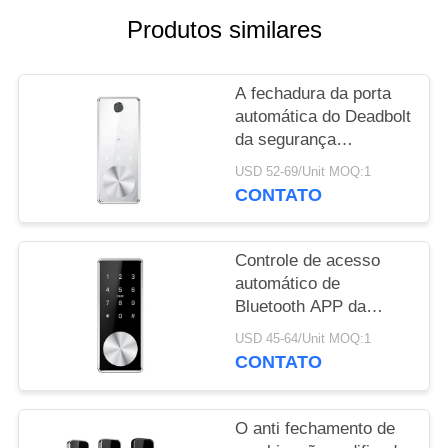
Produtos similares
POLÍTICA
DE
A fechadura da porta
PRIVACIDADE
automática do Deadbolt
da segurança
esperta/porta
USD 52-69/Unit MOQ:1
eletrônica de WiFi APP
CONTATO
trava
Controle de acesso
automático de
Bluetooth APP da
fechadura da porta do
USD 45-64/Unit MOQ:1
toque simples de
CONTATO
Digitas
O anti fechamento de