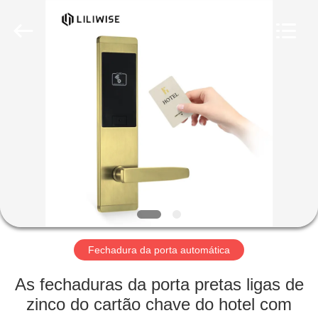
Light
Source
Electronics
Technology
Limited.
All
Rights
Reserved.
CASA
PRODUTOS
SOBRE
NÓS
EXCURSÃO
DA
Fechadura da porta automática
FÁBRICA
As fechaduras da porta pretas ligas de
zinco do cartão chave do hotel com