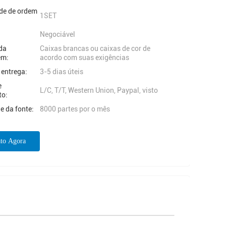
de de ordem
1SET
Negociável
da
Caixas brancas ou caixas de cor de
em:
acordo com suas exigências
 entrega:
3-5 dias úteis
e
L/C, T/T, Western Union, Paypal, visto
to:
e da fonte:
8000 partes por o mês
to Agora