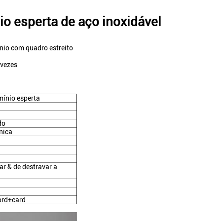
io esperta de aço inoxidável
ínio com quadro estreito
 vezes
mínio esperta
do
nica
ar & de destravar a
ord+card