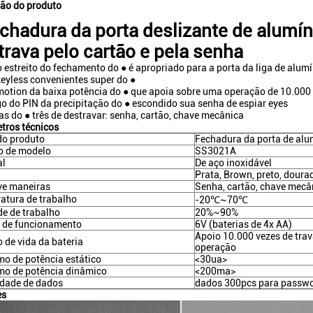
ção do produto
echadura da porta deslizante de alumín
trava pelo cartão e pela senha
 estreito do fechamento do ● é apropriado para a porta da liga de alum
eyless convenientes super do ●
otion da baixa potência do ● que apoia sobre uma operação de 10.000
o do PIN da precipitação do ● escondido sua senha de espiar eyes
s do ● três de destravar: senha, cartão, chave mecânica
tros técnicos
o produto
Fechadura da porta de alu
 de modelo
SS3021A
al
De aço inoxidável
Prata, Brown, preto, doura
ve maneiras
Senha, cartão, chave mecâ
atura de trabalho
-20℃~70℃
e de trabalho
20%~90%
 de funcionamento
6V (baterias de 4x AA)
Apoio 10.000 vezes de trav
 de vida da bateria
operação
o de potência estático
<30ua>
o de potência dinâmico
<200ma>
dade de dados
dados 300pcs para passw
es