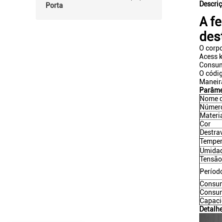
Descri
Porta
A f
des
O corpo
Acess k
Consum
O códig
Maneira
Parâme
Nome d
Número
Materi
Cor
Destra
Temper
Umidad
Tensão
Período
Consum
Consum
Capaci
Detalh