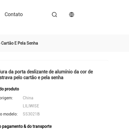
Contato
o Cartão E Pela Senha
ura da porta deslizante de alumínio da cor de
strava pelo cartão e pela senha
do produto
origem:
China
LILIWISE
o modelo:
SS3021B
o pagamento & do transporte