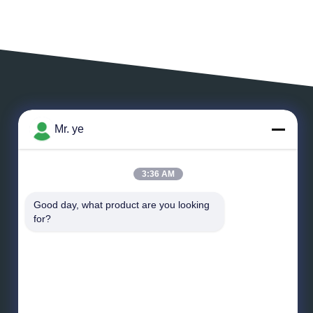
DEIXE UMA MENSAGEM
Mr. ye
3:36 AM
Good day, what product are you looking 
*
E-mail
for?
*
Mensagem
Envie