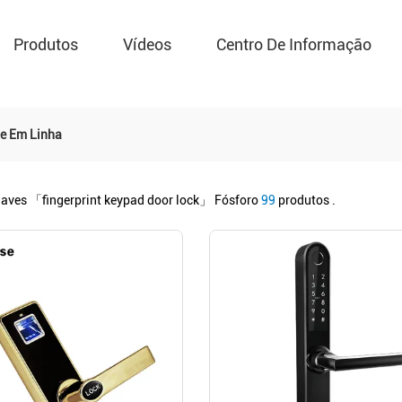
Produtos
Vídeos
Centro De Informação
te Em Linha
haves
「fingerprint keypad door lock」
Fósforo
99
produtos .