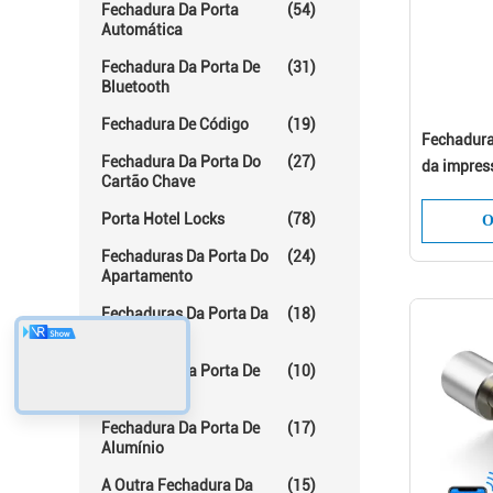
Fechadura Da Porta
(54)
Automática
Fechadura Da Porta De
(31)
Bluetooth
Fechadura De Código
(19)
Fechadura
Fechadura Da Porta Do
(27)
da impress
Cartão Chave
fechadura
Porta Hotel Locks
(78)
segurança
O
Fechaduras Da Porta Do
(24)
Apartamento
Fechaduras Da Porta Da
(18)
Sala
Fechadura Da Porta De
(10)
Vidro
Fechadura Da Porta De
(17)
Alumínio
A Outra Fechadura Da
(15)