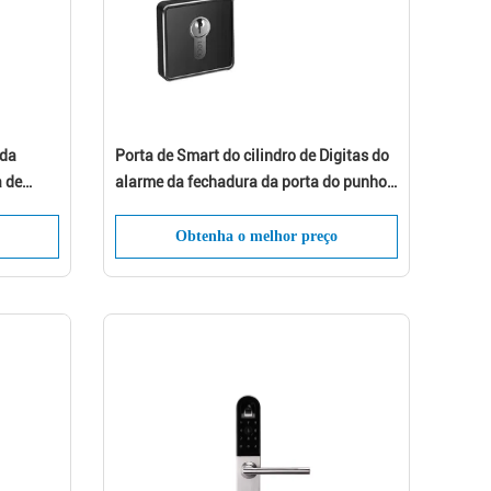
 da
Porta de Smart do cilindro de Digitas do
mos
a de
alarme da fechadura da porta do punho
de
da impressão digital de Wifi Bluetooth
Obtenha o melhor preço