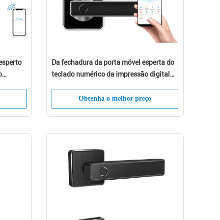
esperto
Da fechadura da porta móvel esperta do
o
teclado numérico da impressão digital
ntalha
de WiFi da casa padrão europeu
Obtenha o melhor preço