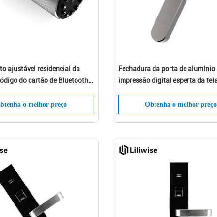
o ajustável residencial da
Fechadura da porta de alumínio
ixe uma mensagem Em breve retornare
ódigo do cartão de Bluetooth
impressão digital esperta da tel
ra da porta de cilindro da
exposição de OLED com 2 anos 
a ligação!
digital
garantia
btenha o melhor preço
Obtenha o melhor preço