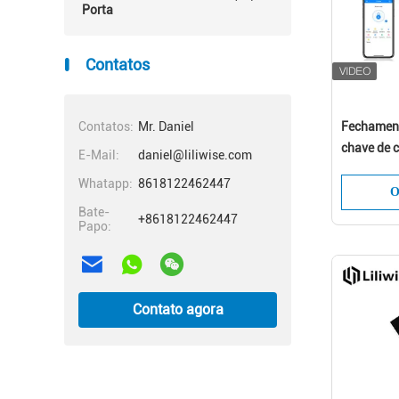
Porta
Contatos
Contatos:
Mr. Daniel
Fechament
De
chave de c
E-Mail:
daniel@liliwise.com
da fechadu
Whatapp:
8618122462447
impressão 
O
Bate-
+8618122462447
Papo:
Contato agora