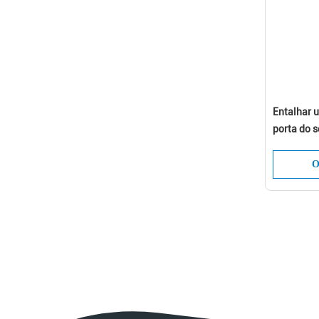
Entalhar 
porta do s
fechadura
residencia
O