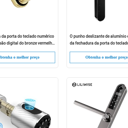
 da porta do teclado numérico
O punho deslizante de alumínio 
ão digital do bronze vermelho,
da fechadura da porta do teclad
s da porta espertas da
numérico da impressão digital e
 para o apartamento
um encaixe em
btenha o melhor preço
Obtenha o melhor preço