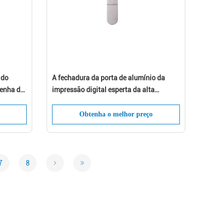
 do
A fechadura da porta de alumínio da
senha do
impressão digital esperta da alta
ve
segurança destrava pelo APP
Obtenha o melhor preço
7
8