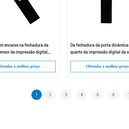
Submeta
um encaixe na fechadura da
Da fechadura da porta dinâmica
ensor da impressão digital,
quarto da impressão digital da 
 da porta biométrica
APP código durável e cartão cha
l
btenha o melhor preço
Obtenha o melhor preço
1
2
3
4
5
6