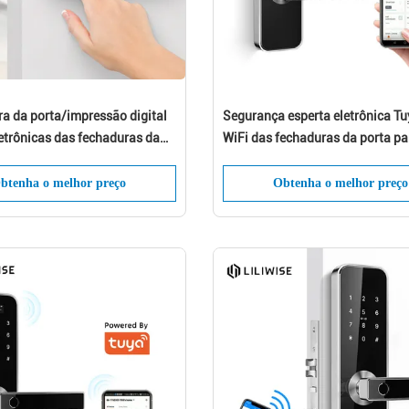
ra da porta/impressão digital
Segurança esperta eletrônica T
etrônicas das fechaduras da
WiFi das fechaduras da porta p
apartamento de Wifi
home ROHS do CE
e destrava fechaduras da
btenha o melhor preço
Obtenha o melhor preço