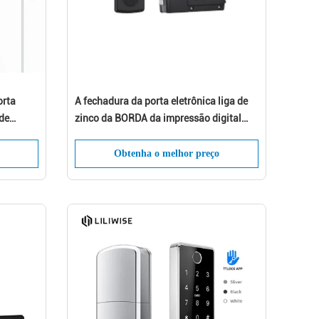
orta
A fechadura da porta eletrônica liga de
mos
 de
zinco da BORDA da impressão digital
sem entalha um encaixe em
Obtenha o melhor preço