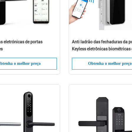
s eletrónicas de portas
Anti ladrão das fechaduras da p
ixe uma mensagem Em breve retornare
es
Keyless eletrônicas biométricas
Liliwise da impressão digital
a ligação!
btenha o melhor preço
Obtenha o melhor preço