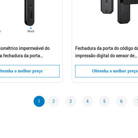
Submeta
iométrico impermeável do
Fechadura da porta do código d
a fechadura da porta
impressão digital do sensor de
 da impressão digital SS304
semicondutor, fechaduras da po
Keyless eletrônicas
btenha o melhor preço
Obtenha o melhor preço
1
2
3
4
5
6