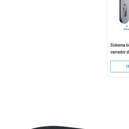
Sistema b
varredor d
eletrônica
O