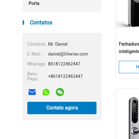
Porta
Contatos
Contatos:
Mr. Daniel
Fechadura
De
inteligent
E-Mail:
daniel@liliwise.com
Whatapp:
8618122462447
O
Bate-
+8618122462447
Papo:
Contato agora