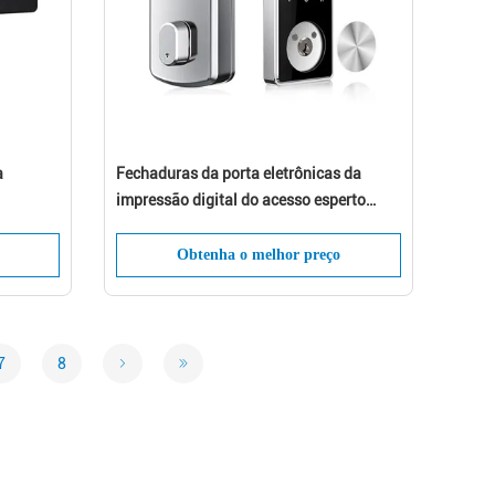
a
Fechaduras da porta eletrônicas da
impressão digital do acesso esperto
rta
esperto de Digitas Bluetooth da
fechadura da porta do cartão chave
Obtenha o melhor preço
7
8