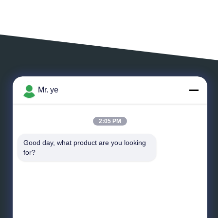
DEIXE UMA MENSAGEM
Mr. ye
2:05 PM
Good day, what product are you looking 
*
E-mail
for?
*
Mensagem
Envie