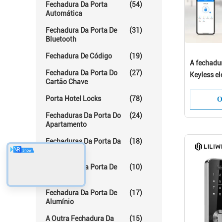
Fechadura Da Porta
(54)
Automática
Fechadura Da Porta De
(31)
Bluetooth
Fechadura De Código
(19)
A fechadu
Fechadura Da Porta Do
(27)
Keyless el
Cartão Chave
porta do 
Porta Hotel Locks
(78)
Smartphon
O
porta
Fechaduras Da Porta Do
(24)
Apartamento
Fechaduras Da Porta Da
(18)
Sala
Fechadura Da Porta De
(10)
Vidro
Fechadura Da Porta De
(17)
Alumínio
A Outra Fechadura Da
(15)